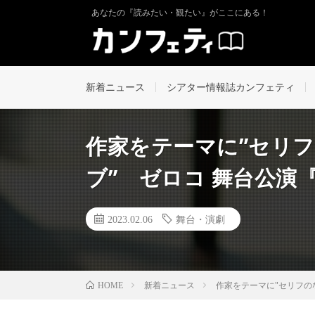
あなたの『読みたい・観たい』がここにある！
新着ニュース
シアター情報誌カンフェティ
作家をテーマに”セリ
ブ” ゼロコ 舞台公演『Th
2023.02.06
舞台・演劇
新着ニュース
作家をテーマに"セリフのな
HOME