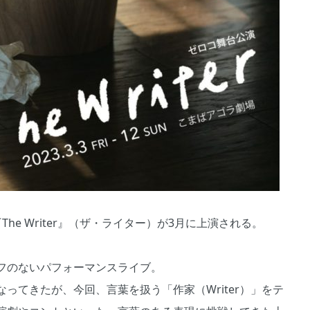
e Writer』（ザ・ライター）が3月に上演される。
フのないパフォーマンスライブ。
ってきたが、今回、言葉を扱う「作家（Writer）」をテ