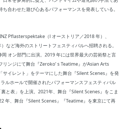
。日常を多角的に捉え、パントマイムや道化師の手法であ
持ち合わせた遊び心あるパフォーマンスを発表している。
Pflasterspektake（l オーストリア／2018 年）、
 2019 年）など海外のストリートフェスティバルへ招聘される。
 静岡 オン部門に出演。2019 年には世界最大の芸術祭と言
舞台『Zeroko’ s Teatime』がAsian Arts
0年に「サイレント」をテーマにした舞台『Silent Scenes』を発
パイラルホールで開催されたパフォーマンスフェスティバル
の「裏と表」を上演。2021年、舞台『Silent Scenes』をこま
舞台『Silent Scenes』『Teatime』を東京にて再