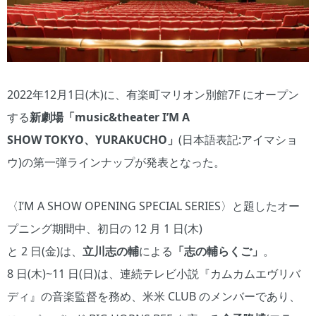
2022年12月1日(木)に、有楽町マリオン別館7F にオープン
する
新劇場「music&theater I’M A
SHOW TOKYO、YURAKUCHO」
(日本語表記:アイマショ
ウ)の第一弾ラインナップが発表となった。
〈I’M A SHOW OPENING SPECIAL SERIES〉と題したオー
プニング期間中、初日の 12 月 1 日(木)
と 2 日(金)は、
立川志の輔
による
「志の輔らくご」
。
8 日(木)~11 日(日)は、連続テレビ小説『カムカムエヴリバ
ディ』の音楽監督を務め、米米 CLUB のメンバーであり、