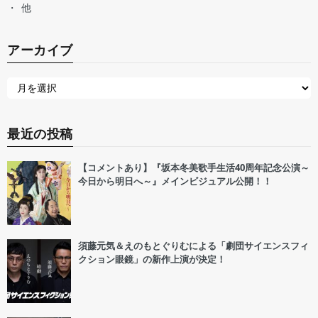
他
アーカイブ
最近の投稿
【コメントあり】『坂本冬美歌手生活40周年記念公演～
今日から明日へ～』メインビジュアル公開！！
須藤元気＆えのもとぐりむによる「劇団サイエンスフィ
クション眼鏡」の新作上演が決定！