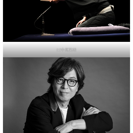
(c)中嶌英雄