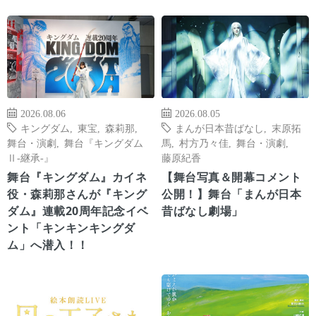
2026.08.06
2026.08.05
キングダム
,
東宝
,
森莉那
,
まんが日本昔ばなし
,
末原拓
舞台・演劇
,
舞台『キングダム
馬
,
村方乃々佳
,
舞台・演劇
,
Ⅱ-継承-』
藤原紀香
舞台『キングダム』カイネ
【舞台写真＆開幕コメント
役・森莉那さんが『キング
公開！】舞台「まんが日本
ダム』連載20周年記念イベ
昔ばなし劇場」
ント「キンキンキングダ
ム」へ潜入！！