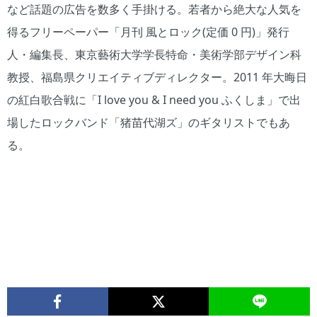
など話題の広告を数多く手掛ける。若者から絶大な人気を
得るフリーペーパー「月刊 風とロック(定価 0 円)」発行
人・編集長、東京藝術大学学長特命・美術学部デザイン科
教授、福島県クリエイティブディレクター。2011 年大晦日
の紅白歌合戦に「I love you & I need you ふくしま」で出
場したロックバンド「猪苗代湖ズ」のギタリストでもあ
る。
(c)中嶌
撮影：
英雄
三浦順
光 提
供：
Zoff