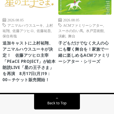
2026.08.05
2026.08.05
アニマルハウスユーキ
,
上村
ACMファミリーシアター
,
祐翔
,
佐藤アツヒロ
,
佐藤祐吾
,
スーホの白い馬
,
水戸芸術館
,
保住有哉
演劇
,
舞台
追加キャストに上村祐翔、
子どもだけでなく大人の心
アニマルハウスユーキが決
にも響く舞台を！家族で一
定！ 佐藤アツヒロ主宰
緒に楽しめるACMファミリ
「PEaCE PROJECT」が絵本
ーシアター・シリーズ
朗読LIVE「星の王子さま」
を再演 8月17日(月)19：
00～チケット販売開始！
Back to Top