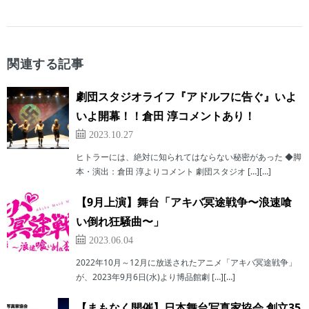
関連する記事
劇団スタジオライフ『アドルフに告ぐ』いよ
いよ開幕！！倉田 淳コメントあり！
2023.10.27
ヒトラーには、絶対に知られてはならない秘密があった ◆脚
本・演出：倉田 淳よりコメント 劇団スタジオ […][…]
【9月上演】舞台「アキバ冥途戦争〜浪速喰
い倒れ狂騒曲〜」
2023.06.04
2022年10月～12月に放送されたアニメ「アキバ冥途戦争」
が、2023年9月6日(水)より博品館劇 […][…]
【まもなく開催】日本舞台写真家協会 創立35