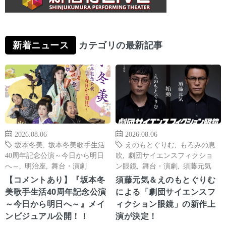
新着ニュース
カテゴリの最新記事
2026.08.06
2026.08.06
坂本冬美
,
坂本冬美歌手生活
えのもとぐりむ
,
もろみの息
40周年記念公演～今日から明日
吹
,
劇団サイエンスフィクショ
へ～
,
明治座
,
舞台・演劇
ン眼鏡
,
舞台・演劇
,
須藤元気
【コメントあり】『坂本冬
須藤元気＆えのもとぐりむ
美歌手生活40周年記念公演
による「劇団サイエンスフ
～今日から明日へ～』メイ
ィクション眼鏡」の新作上
ンビジュアル公開！！
演が決定！