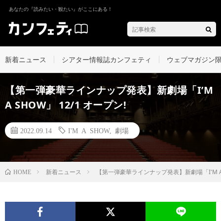
あなたの『読みたい・観たい』がここにある！
新着ニュース
シアター情報誌カンフェティ
ウェブマガジン
【第一弾豪華ラインナップ発表】新劇場「I’M
A SHOW」 12/1 オープン!
2022.09.14
I'M A SHOW
,
劇場
新着ニュース
【第一弾豪華ラインナップ発表】新劇場「I'M A S
HOME