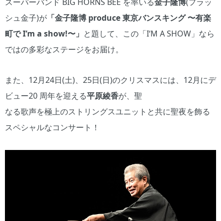
スーパーバンド BIG HORNS BEE を率いる
金子隆博
(フラッ
シュ金子)が
「金子隆博 produce 東京バンスキング 〜有楽
町で I’m a show!〜」
と題して、この「I‘M A SHOW」なら
ではの多彩なステージをお届け。
また、12月24日(土)、25日(日)のクリスマスには、12月にデ
ビュー20 周年を迎える
平原綾香
が、聖
なる歌声を極上のストリングスユニットと共に聖夜を飾る
スペシャルなコンサート！