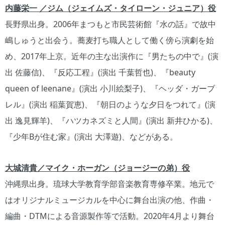
内藤栄一 ／ジム（ジェイムズ・タイローン・ジュニア）役
長野県出身。2006年まつもと市民芸術館『水の話』で故中
嶋しゅうと出会う。蕎麦打ち職人として働く傍ら演劇を始
め、2017年上京。近年の主な出演作に『男たちの中で』(演
出 佐藤信)、『反応工程』(演出 千葉哲也)、『beauty
queen of leenane』(演出 小川絵梨子)、『ヘッダ・ガーブ
レル』(演出 稲葉賀恵)、『朝日のような夕日をつれて』(演
出 逸見輝羊)、『ハツカネズミと人間』(演出 新井ひかる)、
『少年Bが住む家』(演出 大澤遊)、などがある。
大城清貴／マイク・ホーガン（ジョージーの弟）役
沖縄県出身。琉球大学教育学部音楽教育専修卒業。地元で
はオリジナルミュージカルを中心に舞台出演の他、作曲・
編曲・DTMによる音源製作等で活動。2020年4月より舞台