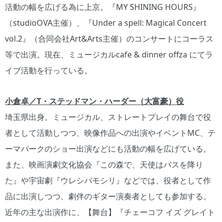
活動の幅を広げる為に上京。『MY SHINING HOURS』
（studioOVA主催）、『Under a spell: Magical Concert
vol.2』（合同会社Art&Arts主催）のコンサートにコーラス
等で出演。現在、ミュージカルcafe & dinner offza にてラ
イブ活動を行っている。
小倉卓／T・ステッドマン・ハーダー（大富豪）役
埼玉県出身。ミュージカル、ストレートプレイの舞台で役
者として活動しつつ、映像作品への出演やイベントMC、テ
ーマパークのショー出演などにも活動の幅を広げている。
また、映画演劇文化協会『この森で、天使はバスを降り
た』や宇宙劇『ウレシパモシリ』などでは、役者として作
品に出演しつつ、劇伴のギター演奏者としても参加する。
近年の主な出演作に、【舞台】『チェーコフ イズ グレイト