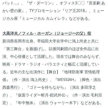
バット…』、『ザ・ダーリン』、オフィス3〇〇『音楽劇 あ
かい壁の家』、TYプロモーション『リア王2018』、ミュー
ジカル座『ミュージカル カムイレラ』などがある。
大高洋夫／フィル・ホーガン（ジョージーの父）役
新潟県長岡市出身。早稲田大学在学中に鴻上尚史と共に
「第三舞台」を旗揚げし、以後同劇団のほぼ全作品に出
演、中心俳優として活躍した。現在では舞台のみならず、
映画・ドラマ・ラジオ・バラエティと幅広く活躍してい
る。近年の主な出演作に【舞台】『地球防衛軍 苦情処理
係』（作・演出 鴻上尚史）、『MESSIAH』（脚色・演出
西森秀行）、『ゴドーを待ちながら』（演出 多田淳之
介）、『仮面ライダー斬月-鎧武外伝-』（作・演出 毛利亘
宏）、『年中無休』（演出 ウォーリー木下）などがある。