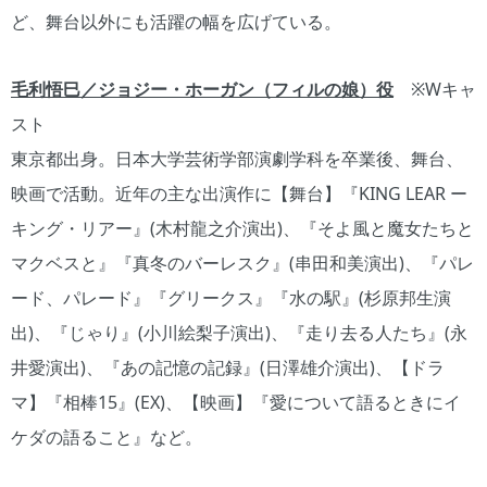
ど、舞台以外にも活躍の幅を広げている。
毛利悟巳／ジョジー・ホーガン（フィルの娘）役
※Wキャ
スト
東京都出身。日本大学芸術学部演劇学科を卒業後、舞台、
映画で活動。近年の主な出演作に【舞台】『KING LEAR ー
キング・リアー』(木村龍之介演出)、『そよ風と魔女たちと
マクベスと』『真冬のバーレスク』(串田和美演出)、『パレ
ード、パレード』『グリークス』『水の駅』(杉原邦生演
出)、『じゃり』(小川絵梨子演出)、『走り去る人たち』(永
井愛演出)、『あの記憶の記録』(日澤雄介演出)、【ドラ
マ】『相棒15』(EX)、【映画】『愛について語るときにイ
ケダの語ること』など。