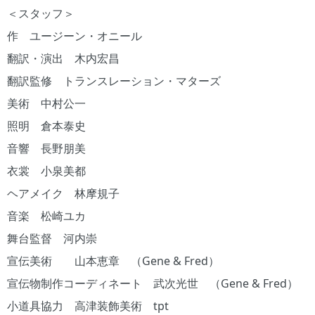
＜スタッフ＞
作 ユージーン・オニール
翻訳・演出 木内宏昌
翻訳監修 トランスレーション・マターズ
美術 中村公一
照明 倉本泰史
音響 長野朋美
衣裳 小泉美都
ヘアメイク 林摩規子
音楽 松崎ユカ
舞台監督 河内崇
宣伝美術 山本恵章 （Gene & Fred）
宣伝物制作コーディネート 武次光世 （Gene & Fred）
小道具協力 高津装飾美術 tpt