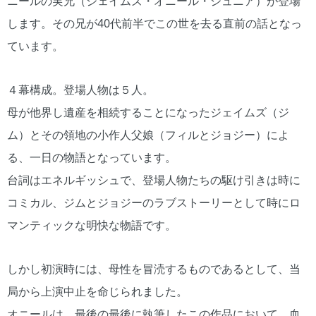
ニールの実兄（ジェイムズ・オニール・ジュニア）が登場
します。その兄が40代前半でこの世を去る直前の話となっ
ています。
４幕構成。登場人物は５人。
母が他界し遺産を相続することになったジェイムズ（ジ
ム）とその領地の小作人父娘（フィルとジョジー）によ
る、一日の物語となっています。
台詞はエネルギッシュで、登場人物たちの駆け引きは時に
コミカル、ジムとジョジーのラブストーリーとして時にロ
マンティックな明快な物語です。
しかし初演時には、母性を冒涜するものであるとして、当
局から上演中止を命じられました。
オニールは、最後の最後に執筆したこの作品において、血