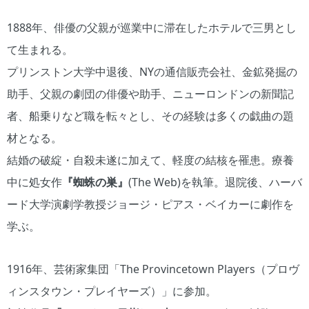
1888年、俳優の父親が巡業中に滞在したホテルで三男とし
て生まれる。
プリンストン大学中退後、NYの通信販売会社、金鉱発掘の
助手、父親の劇団の俳優や助手、ニューロンドンの新聞記
者、船乗りなど職を転々とし、その経験は多くの戯曲の題
材となる。
結婚の破綻・自殺未遂に加えて、軽度の結核を罹患。療養
中に処女作
『蜘蛛の巣』
(The Web)を執筆。退院後、ハーバ
ード大学演劇学教授ジョージ・ピアス・ベイカーに劇作を
学ぶ。
1916年、芸術家集団「The Provincetown Players（プロヴ
ィンスタウン・プレイヤーズ）」に参加。