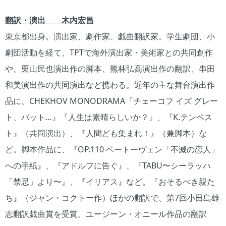
翻訳・演出 木内宏昌
東京都出身。演出家、劇作家、戯曲翻訳家。学生劇団、小
劇団活動を経て、TPTで海外演出家・美術家との共同創作
や、栗山民也演出作の脚本、熊林弘高演出作の翻訳、串田
和美演出作の共同演出など携わる。近年の主な舞台演出作
品に、CHEKHOV MONODRAMA『チェーコフ イズ グレー
ト、バット…』『人生は素晴らしいか？』、『K.テンペス
ト』（共同演出）、『人間ども集まれ！』（兼脚本）な
ど。脚本作品に、『OP.110 ベートーヴェン「不滅の恋人」
への手紙』、『アドルフに告ぐ』、『TABU〜シーラッハ
「禁忌」より〜』、『イリアス』など。『おそるべき親た
ち』（ジャン・コクトー作）ほかの翻訳で、第7回小田島雄
志翻訳戯曲賞を受賞。ユージーン・オニール作品の翻訳