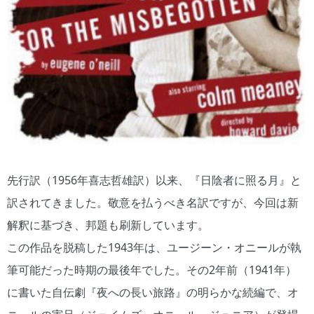
先行訳（1956年喜志哲雄訳）以来、『日陰者に照る月』と
訳されてきました。敬意を払うべき名訳ですが、今回は新
解釈に基づき、邦題も刷新しています。
この作品を脱稿した1943年は、ユージーン・オニールが執
筆可能だった時期の最後年でした。その2年前（1941年）
に書いた自伝劇『夜への長い旅路』の明らかな続編で、オ