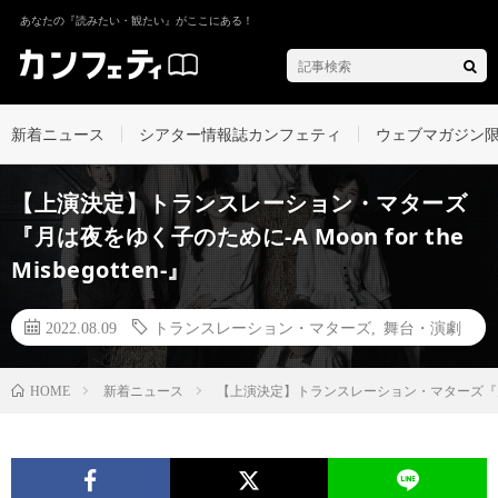
あなたの『読みたい・観たい』がここにある！
新着ニュース
シアター情報誌カンフェティ
ウェブマガジン
【上演決定】トランスレーション・マターズ
『月は夜をゆく子のために‐A Moon for the
Misbegotten‐』
2022.08.09
トランスレーション・マターズ
,
舞台・演劇
新着ニュース
【上演決定】トランスレーション・マターズ『月は夜をゆく
HOME