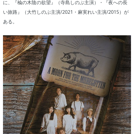
に、『楡の木陰の欲望』（寺島しのぶ主演）・『夜への長
い旅路』（大竹しのぶ主演/2021・麻実れい主演/2015）が
ある。