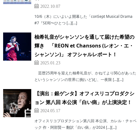
2022.10.07
10/6（木）にいよいよ開幕した「conSept Musical Drama
#7『SERI〜ひとつ […][…]
柚希礼音がシャンソンを通して届けた希望の
輝き 「REON et Chansons (レオン・エ・
シャンソン)」 オフシャルレポート！
2025.01.23
芸歴25周年を迎えた柚希礼音が、かねてより関心があった
というシャンソンの世界に挑(いど)む、一夜限 […][…]
【演出：銀ゲンタ】オフィスリコプロダクシ
ョン 第八回 本公演「白い病」が上演決定！
2024.05.17
オフィスリコプロダクション第八回 本公演、カレル・チャペ
ック 作・阿部賢一 翻訳「白い病」が2024 […][…]