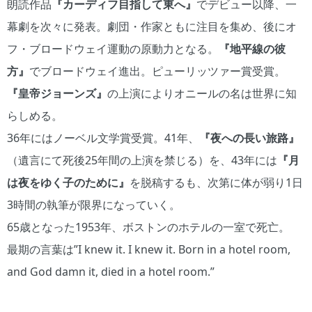
朗読作品
『カーディフ目指して東へ』
でデビュー以降、一
幕劇を次々に発表。劇団・作家ともに注目を集め、後にオ
フ・ブロードウェイ運動の原動力となる。
『地平線の彼
方』
でブロードウェイ進出。ピューリッツァー賞受賞。
『皇帝ジョーンズ』
の上演によりオニールの名は世界に知
らしめる。
36年にはノーベル文学賞受賞。41年、
『夜への長い旅路』
（遺言にて死後25年間の上演を禁じる）を、43年には
『月
は夜をゆく子のために』
を脱稿するも、次第に体が弱り1日
3時間の執筆が限界になっていく。
65歳となった1953年、ボストンのホテルの一室で死亡。
最期の言葉は”I knew it. I knew it. Born in a hotel room,
and God damn it, died in a hotel room.”