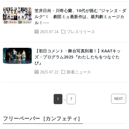
笠井日向・川嵜心蘭、10代が挑む “ジャンヌ・ダ
ルク”！ 劇団ミュ最新作は、裁判劇ミュージカ
ル！──
2025.07.24
プレスリリース
【初日コメント・舞台写真到着！】KAATキッ
ズ・プログラム2025『わたしたちをつなぐた
び』
2025.07.22
新着ニュース
NEXT
1
…
7
フリーペーパー［カンフェティ］