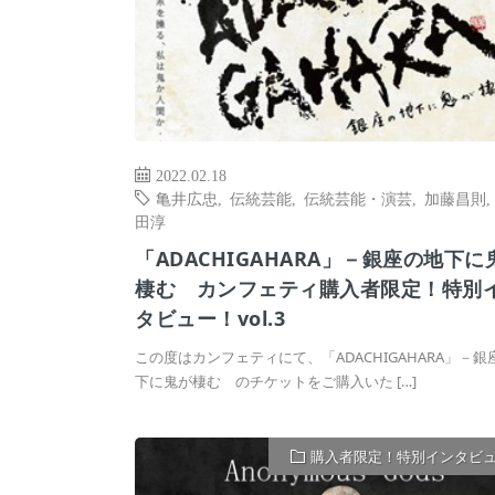
2022.02.18
亀井広忠
,
伝統芸能
,
伝統芸能・演芸
,
加藤昌則
田淳
「ADACHIGAHARA」－銀座の地下に
棲む カンフェティ購入者限定！特別
タビュー！vol.3
この度はカンフェティにて、「ADACHIGAHARA」－銀
下に鬼が棲む のチケットをご購入いた […]
購入者限定！特別インタビ