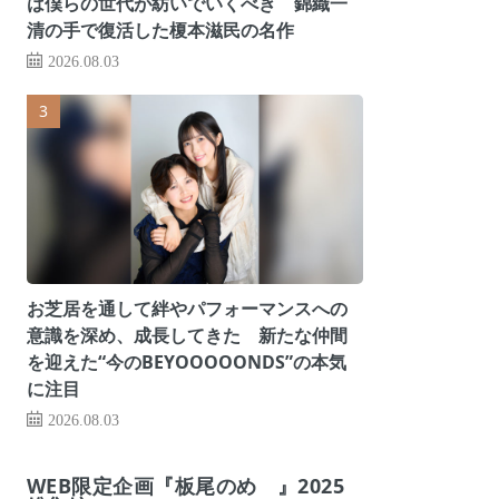
は僕らの世代が紡いでいくべき 錦織一
清の手で復活した榎本滋民の名作
2026.08.03
お芝居を通して絆やパフォーマンスへの
意識を深め、成長してきた 新たな仲間
を迎えた“今のBEYOOOOONDS”の本気
に注目
2026.08.03
WEB限定企画『板尾のめ゙』2025