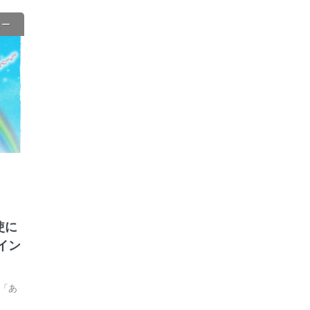
ュー
使に
イン
「あ