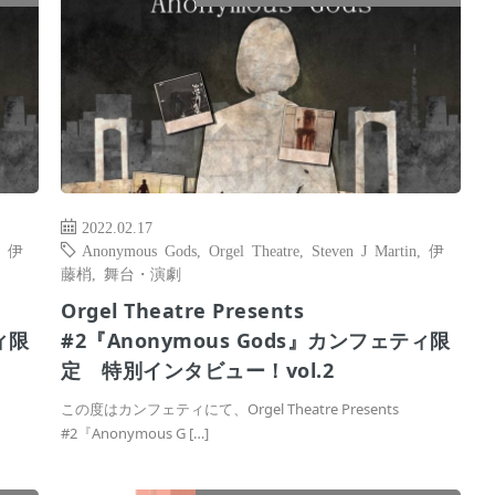
2022.02.17
,
伊
Anonymous Gods
,
Orgel Theatre
,
Steven J Martin
,
伊
藤梢
,
舞台・演劇
Orgel Theatre Presents
ィ限
#2『Anonymous Gods』カンフェティ限
定 特別インタビュー！vol.2
この度はカンフェティにて、Orgel Theatre Presents
#2『Anonymous G […]