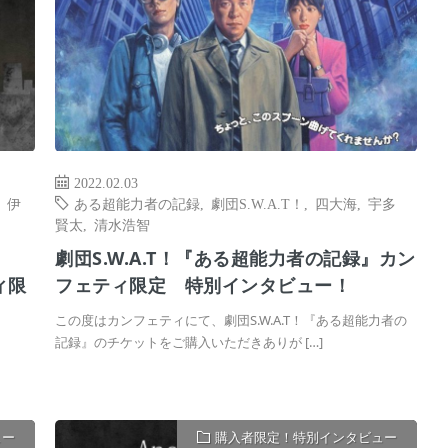
2022.02.03
,
伊
ある超能力者の記録
,
劇団S.W.A.T！
,
四大海
,
宇多
賢太
,
清水浩智
劇団S.W.A.T！『ある超能力者の記録』カン
ィ限
フェティ限定 特別インタビュー！
この度はカンフェティにて、劇団S.W.A.T！『ある超能力者の
記録』のチケットをご購入いただきありが […]
ュー
購入者限定！特別インタビュー