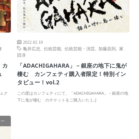
2022.02.10
舞
亀井広忠
,
伝統芸能
,
伝統芸能・演芸
,
加藤昌則
,
家
田淳
」カ
「ADACHIGAHARA」－銀座の地下に鬼が
ュ
棲む カンフェティ購入者限定！特別イン
タビュー！vol.2
ェク
この度はカンフェティにて、「ADACHIGAHARA」－銀座の地
下に鬼が棲む のチケットをご購入いた […]
ュー