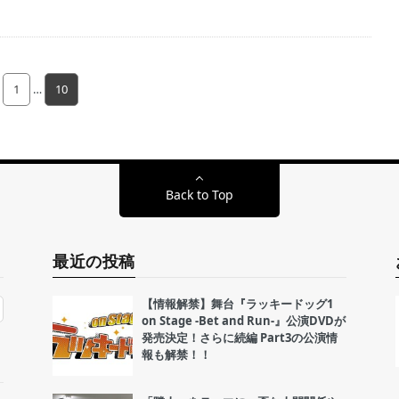
1
…
10
Back to Top
最近の投稿
【情報解禁】舞台『ラッキードッグ1
on Stage -Bet and Run-』公演DVDが
発売決定！さらに続編 Part3の公演情
報も解禁！！