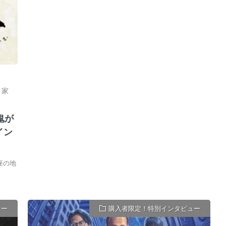
,
家
鬼が
イン
座の地
ュー
購入者限定！特別インタビュー