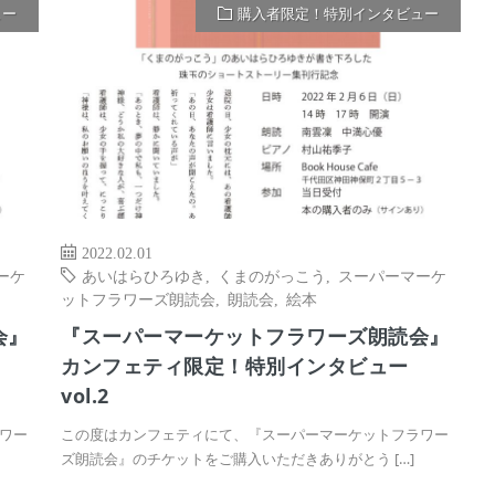
ュー
購入者限定！特別インタビュー
2022.02.01
ーケ
あいはらひろゆき
,
くまのがっこう
,
スーパーマーケ
ットフラワーズ朗読会
,
朗読会
,
絵本
会』
『スーパーマーケットフラワーズ朗読会』
カンフェティ限定！特別インタビュー
vol.2
ワー
この度はカンフェティにて、『スーパーマーケットフラワー
ズ朗読会』のチケットをご購入いただきありがとう […]