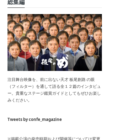
総集編
注目舞台映像を、前に出ない天才 板尾創路 の眼
（フィルター）を通して語る全１２篇のインタビュ
ー。貴重なステージ鑑賞ガイドとしてもぜひお楽し
みください。
Tweets by confe_magazine
※掲載公演の発売時期および開催等については変更