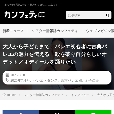
あなたの『読みたい・観たい』がここにある！
新着ニュース
シアター情報誌カンフェティ
ウェブマガジン
大人から子どもまで、バレエ初心者に古典バ
レエの魅力を伝える 殻を破り自分らしいオ
デット／オディールを踊りたい
2026.06.01
2026年7月号
,
バレエ・ダンス
,
東京バレエ団
,
金子仁美
シアター情報誌カンフェティ
インタビュー
大人から子
HOME