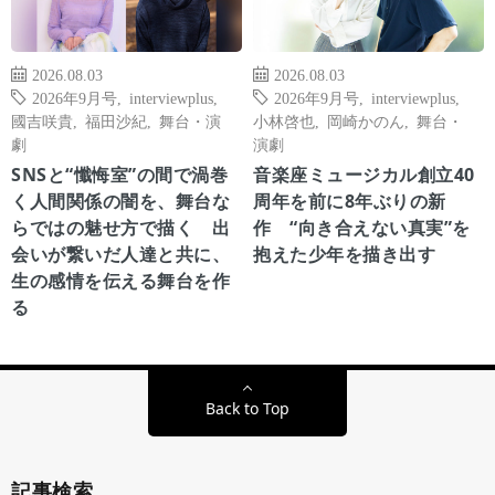
2026.08.03
2026.08.03
2026年9月号
,
interviewplus
,
2026年9月号
,
interviewplus
,
國吉咲貴
,
福田沙紀
,
舞台・演
小林啓也
,
岡崎かのん
,
舞台・
劇
演劇
SNSと“懺悔室”の間で渦巻
音楽座ミュージカル創立40
く人間関係の闇を、舞台な
周年を前に8年ぶりの新
らではの魅せ方で描く 出
作 “向き合えない真実”を
会いが繋いだ人達と共に、
抱えた少年を描き出す
生の感情を伝える舞台を作
る
Back to Top
記事検索