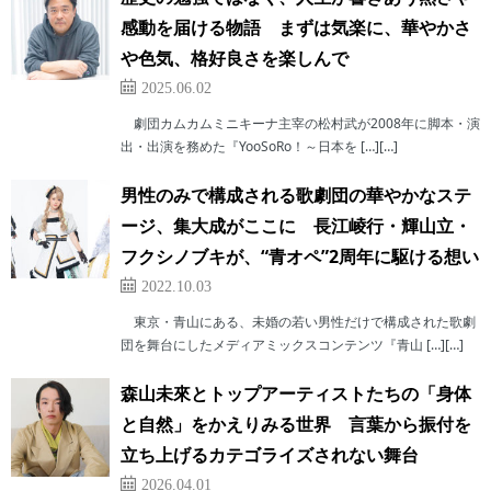
感動を届ける物語 まずは気楽に、華やかさ
や色気、格好良さを楽しんで
2025.06.02
劇団カムカムミニキーナ主宰の松村武が2008年に脚本・演
出・出演を務めた『YooSoRo！～日本を […][…]
男性のみで構成される歌劇団の華やかなステ
ージ、集大成がここに 長江崚行・輝山立・
フクシノブキが、“青オペ”2周年に駆ける想い
2022.10.03
東京・青山にある、未婚の若い男性だけで構成された歌劇
団を舞台にしたメディアミックスコンテンツ『青山 […][…]
森山未來とトップアーティストたちの「身体
と自然」をかえりみる世界 言葉から振付を
立ち上げるカテゴライズされない舞台
2026.04.01