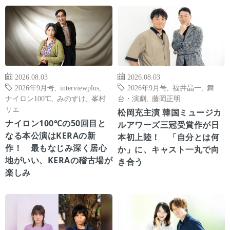
2026.08.03
2026.08.03
2026年9月号
,
interviewplus
,
2026年9月号
,
福井晶一
,
舞
ナイロン100℃
,
みのすけ
,
峯村
台・演劇
,
藤岡正明
リエ
松岡充主演 韓国ミュージカ
ナイロン100℃の50回目と
ルアワーズ三冠受賞作が日
なる本公演はKERAの新
本初上陸！ 「自分とは何
作！ 最もなじみ深く居心
か」に、キャスト一丸で向
地がいい、KERAの稽古場が
き合う
楽しみ