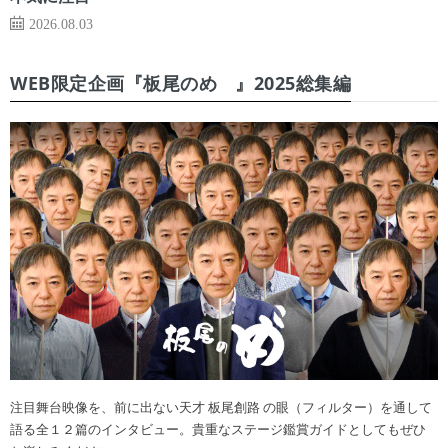
2026.08.03
WEB限定企画『板尾のめ゙』2025総集編
注目舞台映像を、前に出ない天才 板尾創路 の眼（フィルター）を通して
語る全１２篇のインタビュー。貴重なステージ鑑賞ガイドとしてもぜひ