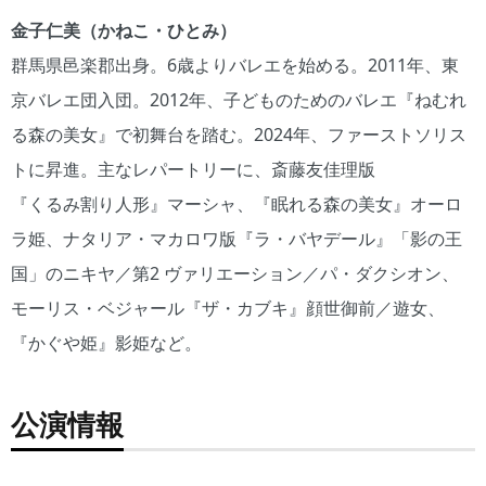
金子仁美（かねこ・ひとみ）
群馬県邑楽郡出身。6歳よりバレエを始める。2011年、東
京バレエ団入団。2012年、子どものためのバレエ『ねむれ
る森の美女』で初舞台を踏む。2024年、ファーストソリス
トに昇進。主なレパートリーに、斎藤友佳理版
『くるみ割り人形』マーシャ、『眠れる森の美女』オーロ
ラ姫、ナタリア・マカロワ版『ラ・バヤデール』「影の王
国」のニキヤ／第2 ヴァリエーション／パ・ダクシオン、
モーリス・ベジャール『ザ・カブキ』顔世御前／遊女、
『かぐや姫』影姫など。
公演情報