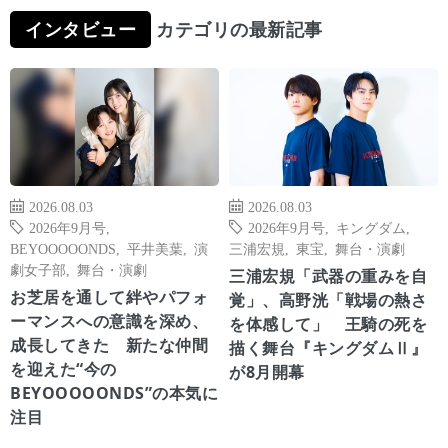
インタビュー
カテゴリの最新記事
2026.08.03
2026.08.03
2026年9月号
,
2026年9月号
,
キングダム
,
BEYOOOOONDS
,
平井美葉
,
演
三浦宏規
,
東宝
,
舞台・演劇
劇女子部
,
舞台・演劇
三浦宏規「武器の重みを自
お芝居を通して絆やパフォ
覚」、高野洸「戦場の熱さ
ーマンスへの意識を深め、
を体感して」 王騎の死を
成長してきた 新たな仲間
描く舞台『キングダムⅡ』
を迎えた“今の
が8月開幕
BEYOOOOONDS”の本気に
注目