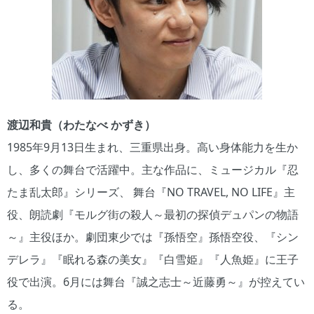
渡辺和貴（わたなべ かずき）
1985年9月13日生まれ、三重県出身。高い身体能力を生か
し、多くの舞台で活躍中。主な作品に、ミュージカル『忍
たま乱太郎』シリーズ、 舞台『NO TRAVEL, NO LIFE』主
役、朗読劇『モルグ街の殺人～最初の探偵デュパンの物語
～』主役ほか。劇団東少では『孫悟空』孫悟空役、『シン
デレラ』『眠れる森の美女』『白雪姫』『人魚姫』に王子
役で出演。6月には舞台『誠之志士～近藤勇～』が控えてい
る。