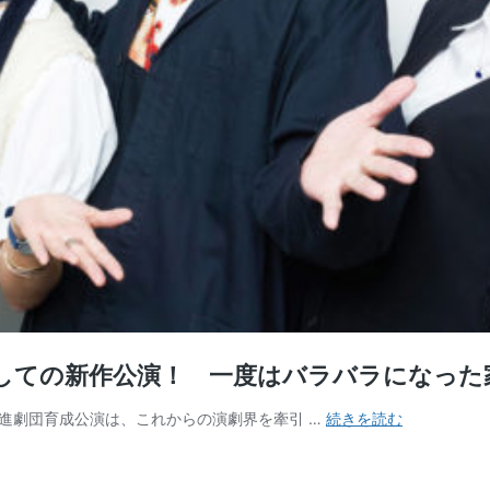
持しての新作公演！ 一度はバラバラになった
下
進劇団育成公演は、これからの演劇界を牽引 …
続きを読む
北
沢
初