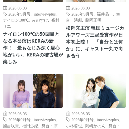
2026.08.03
2026.08.03
2026年9月号
,
interviewplus
,
2026年9月号
,
福井晶一
,
舞
ナイロン100℃
,
みのすけ
,
峯村
台・演劇
,
藤岡正明
リエ
松岡充主演 韓国ミュージカ
ナイロン100℃の50回目と
ルアワーズ三冠受賞作が日
なる本公演はKERAの新
本初上陸！ 「自分とは何
作！ 最もなじみ深く居心
か」に、キャスト一丸で向
地がいい、KERAの稽古場が
き合う
楽しみ
2026.08.03
2026.08.03
2026年9月号
,
interviewplus
,
2026年9月号
,
interviewplus
,
國吉咲貴
,
福田沙紀
,
舞台・演
小林啓也
,
岡崎かのん
,
舞台・