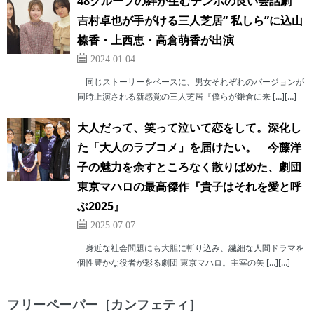
48グループの絆が生むテンポの良い会話劇
吉村卓也が手がける三人芝居“ 私しら”に込山
榛香・上西恵・高倉萌香が出演
2024.01.04
同じストーリーをベースに、男女それぞれのバージョンが
同時上演される新感覚の三人芝居『僕らが鎌倉に来 […][…]
大人だって、笑って泣いて恋をして。深化し
た「大人のラブコメ」を届けたい。 今藤洋
子の魅力を余すところなく散りばめた、劇団
東京マハロの最高傑作『貴子はそれを愛と呼
ぶ2025』
2025.07.07
身近な社会問題にも大胆に斬り込み、繊細な人間ドラマを
個性豊かな役者が彩る劇団 東京マハロ。主宰の矢 […][…]
フリーペーパー［カンフェティ］