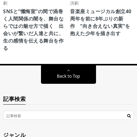
劇
演劇
SNSと“懺悔室”の間で渦巻
音楽座ミュージカル創立40
く人間関係の闇を、舞台な
周年を前に8年ぶりの新
らではの魅せ方で描く 出
作 “向き合えない真実”を
会いが繋いだ人達と共に、
抱えた少年を描き出す
生の感情を伝える舞台を作
る
Back to Top
記事検索
ジャンル