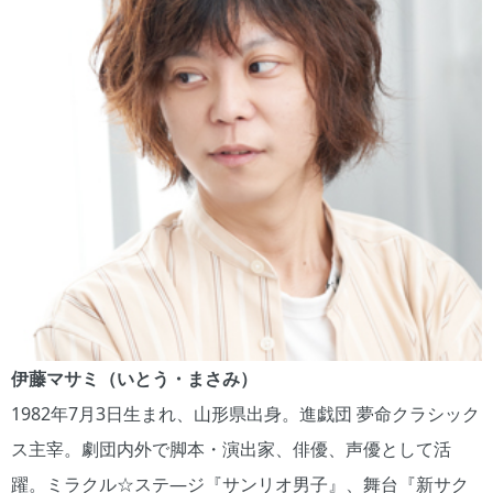
伊藤マサミ（いとう・まさみ）
1982年7月3日生まれ、山形県出身。進戯団 夢命クラシック
ス主宰。劇団内外で脚本・演出家、俳優、声優として活
躍。ミラクル☆ステ―ジ『サンリオ男子』、舞台『新サク