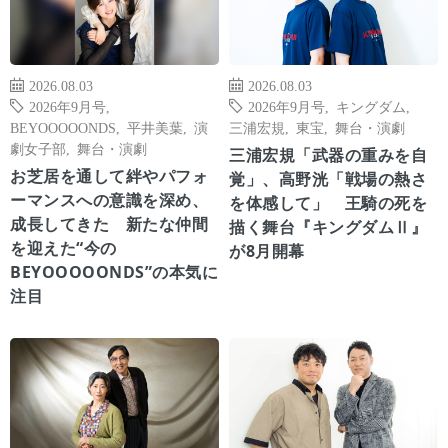
2026.08.03
2026.08.03
2026年9月号
,
2026年9月号
,
キングダム
,
BEYOOOOONDS
,
平井美葉
,
演
三浦宏規
,
東宝
,
舞台・演劇
劇女子部
,
舞台・演劇
三浦宏規「武器の重みを自
お芝居を通して絆やパフォ
覚」、高野洸「戦場の熱さ
ーマンスへの意識を深め、
を体感して」 王騎の死を
成長してきた 新たな仲間
描く舞台『キングダムⅡ』
を迎えた“今の
が8月開幕
BEYOOOOONDS”の本気に
注目