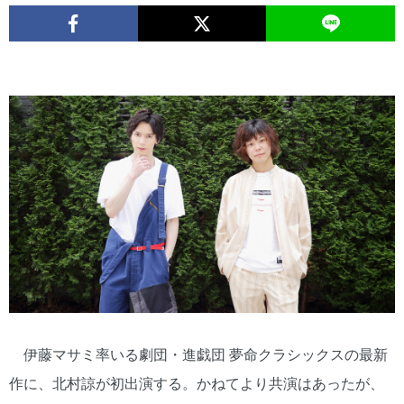
伊藤マサミ率いる劇団・進戯団 夢命クラシックスの最新
作に、北村諒が初出演する。かねてより共演はあったが、