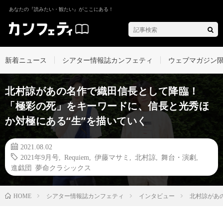
あなたの『読みたい・観たい』がここにある！
新着ニュース
シアター情報誌カンフェティ
ウェブマガジン
北村諒があの名作で織田信長として降臨！
「極彩の死」をキーワードに、信長と光秀ほ
か対極にある“生”を描いていく
2021.08.02
2021年9月号
,
Requiem
,
伊藤マサミ
,
北村諒
,
舞台・演劇
,
進戯団 夢命クラシックス
シアター情報誌カンフェティ
インタビュー
北村諒があ
HOME