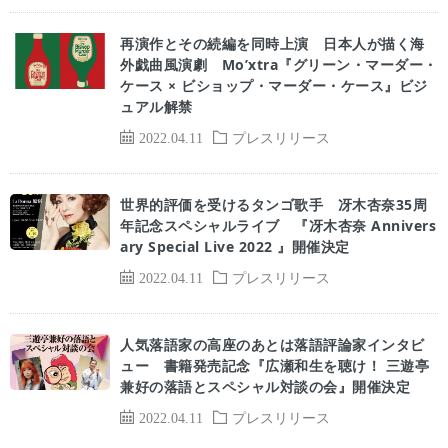
再演作とその続編を同時上演 日本人が描く海
外戯曲風演劇 Mo’xtra『グリーン・マーダー・
ケース × ビショップ・マーダー・ケース』ビジ
ュアル解禁
2022.04.11
プレスリリース
世界的評価を受けるタンゴ歌手 冴木杏奈35周
年記念スペシャルライブ 『冴木杏奈 Annivers
ary Special Live 2022 』開催決定
2022.04.11
プレスリリース
人気落語家の高座のあとは落語評論家インタビ
ュー 書籍発売記念『広瀬和生を聴け！ 三遊亭
兼好の落語とスペシャル対談の会』開催決定
2022.04.11
プレスリリース