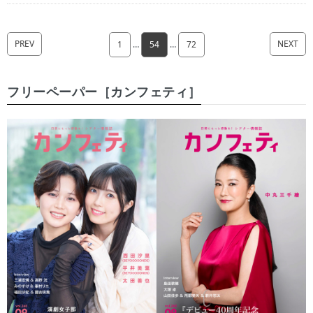
PREV
NEXT
1
…
54
…
72
フリーペーパー［カンフェティ］