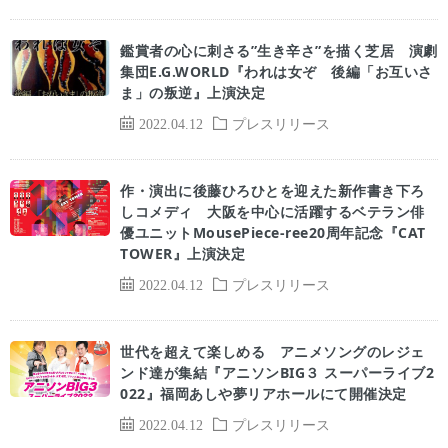
鑑賞者の心に刺さる”生き辛さ”を描く芝居 演劇
集団E.G.WORLD『われは女ぞ 後編「お互いさ
ま」の叛逆』上演決定
2022.04.12
プレスリリース
作・演出に後藤ひろひとを迎えた新作書き下ろ
しコメディ 大阪を中心に活躍するベテラン俳
優ユニットMousePiece-ree20周年記念『CAT
TOWER』上演決定
2022.04.12
プレスリリース
世代を超えて楽しめる アニメソングのレジェ
ンド達が集結『アニソンBIG３ スーパーライブ2
022』福岡あしや夢リアホールにて開催決定
2022.04.12
プレスリリース