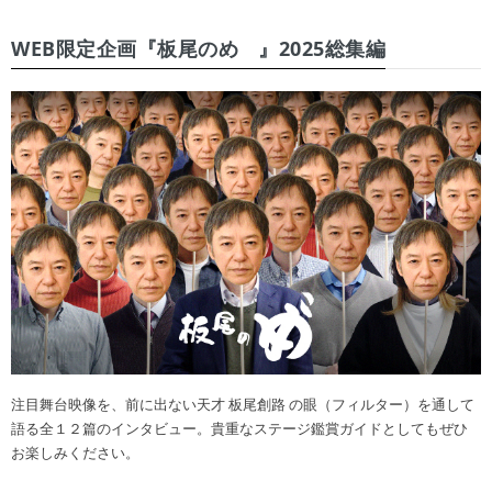
WEB限定企画『板尾のめ゙』2025総集編
注目舞台映像を、前に出ない天才 板尾創路 の眼（フィルター）を通して
語る全１２篇のインタビュー。貴重なステージ鑑賞ガイドとしてもぜひ
お楽しみください。