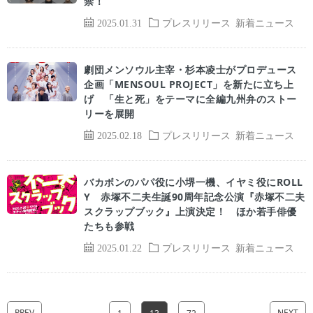
禁！
2025.01.31
プレスリリース
新着ニュース
劇団メンソウル主宰・杉本凌士がプロデュース
企画「MENSOUL PROJECT」を新たに立ち上
げ 「生と死」をテーマに全編九州弁のストー
リーを展開
2025.02.18
プレスリリース
新着ニュース
バカボンのパパ役に⼩堺⼀機、イヤミ役にROLL
Y ⾚塚不⼆夫⽣誕90周年記念公演『⾚塚不⼆夫
スクラップブック』上演決定！ ほか若手俳優
たちも参戦
2025.01.22
プレスリリース
新着ニュース
PREV
NEXT