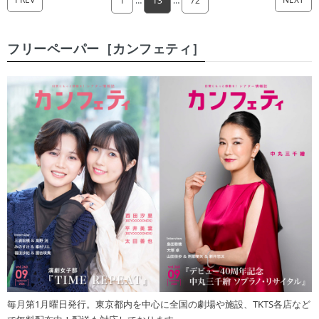
1
…
13
…
72
フリーペーパー［カンフェティ］
毎月第1月曜日発行。東京都内を中心に全国の劇場や施設、TKTS各店など