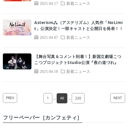
2025.04.17
新着ニュース
Asterism⁂（アステリズム）人気作「NoLimi
t」公演決定！一部キャストと公開日を発表！！
2025.04.07
新着ニュース
【舞台写真＆コメント到着！】新国立劇場こつ
こつプロジェクトStudio公演『夜の道づれ』
2025.04.18
新着ニュース
PREV
NEXT
1
…
48
…
220
フリーペーパー［カンフェティ］