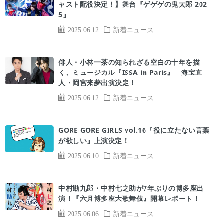
ャスト配役決定！】舞台『ゲゲゲの鬼太郎 202
5』
2025.06.12
新着ニュース
俳人・小林一茶の知られざる空白の十年を描
く、ミュージカル『ISSA in Paris』 海宝直
人・岡宮来夢出演決定！
2025.06.12
新着ニュース
GORE GORE GIRLS vol.16『役に立たない言葉
が欲しい』上演決定！
2025.06.10
新着ニュース
中村勘九郎・中村七之助が7年ぶりの博多座出
演！『六月博多座大歌舞伎』開幕レポート！
2025.06.06
新着ニュース