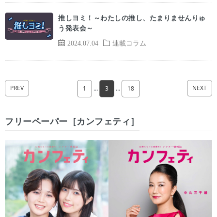
推しヨミ！～わたしの推し、たまりませんりゅ
う発表会～
2024.07.04
連載コラム
PREV
NEXT
1
…
3
…
18
フリーペーパー［カンフェティ］